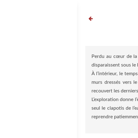
Aller
au
contenu
Perdu au cœur de la f
disparaissent sous le 
À l’intérieur, le tem
murs dressés vers le
recouvert les derniers
L’exploration donne l’
seul le clapotis de l
reprendre patiemment 