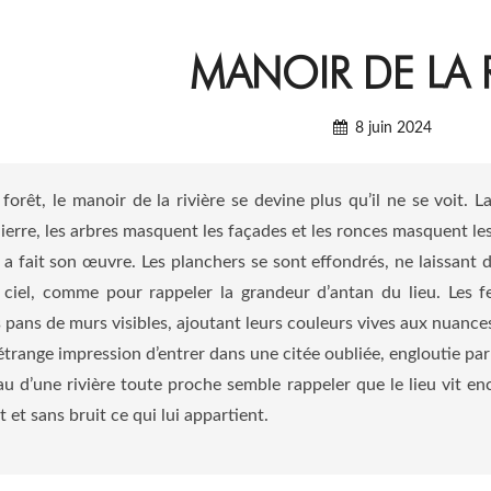
MANOIR DE LA R
8 juin 2024
orêt, le manoir de la rivière se devine plus qu’il ne se voit. 
lierre, les arbres masquent les façades et les ronces masquent les
ps a fait son œuvre. Les planchers se sont effondrés, ne laissan
 ciel, comme pour rappeler la grandeur d’antan du lieu. Les f
 pans de murs visibles, ajoutant leurs couleurs vives aux nuances
étrange impression d’entrer dans une citée oubliée, engloutie par 
’eau d’une rivière toute proche semble rappeler que le lieu vit en
et sans bruit ce qui lui appartient.