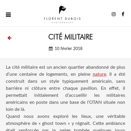
Aller
au
Instag
Fa
contenu
CITÉ MILITAIRE
10 février 2018
La cité militaire est un ancien quartier abandonné de plus
d’une centaine de logements, en pleine
nature
. Il a été
construit dans un style typiquement américain, sans
barrière ni clôture entre chaque pavillon. En effet, il
permettait initialement d’accueillir les militaires
américains en poste dans une base de l’OTAN située non
loin de là.
Quand nous avons exploré les lieux, une véritable
atmosphère de « ghost town » y régnait. Cette ambiance
était renforcée par la neige tombée quelques jours