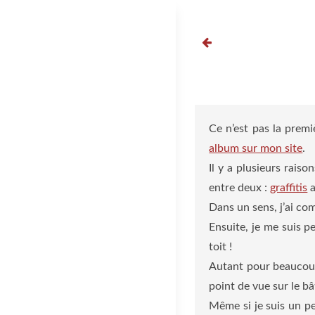
Aller
au
contenu
Ce n’est pas la premi
album sur mon site
.
Il y a plusieurs rais
entre deux :
graffitis
a
Dans un sens, j’ai co
Ensuite, je me suis pe
toit !
Autant pour beaucoup d
point de vue sur le b
Même si je suis un pe