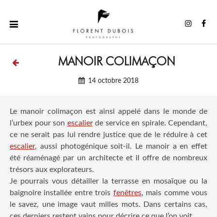
Aller
au
Instag
Fa
contenu
MANOIR COLIMAÇON
14 octobre 2018
Le manoir colimaçon est ainsi appelé dans le monde de
l’urbex pour son
escalier
de service en spirale. Cependant,
ce ne serait pas lui rendre justice que de le réduire à cet
escalier
, aussi photogénique soit-il. Le manoir a en effet
été réaménagé par un architecte et il offre de nombreux
trésors aux explorateurs.
Je pourrais vous détailler la terrasse en mosaïque ou la
baignoire installée entre trois
fenêtres
, mais comme vous
le savez, une image vaut milles mots. Dans certains cas,
ces derniers restent vains pour décrire ce que l’on voit.